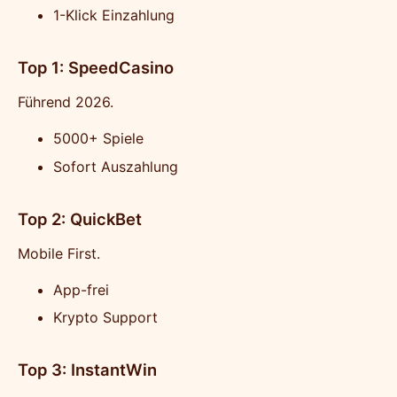
1-Klick Einzahlung
Top 1: SpeedCasino
Führend 2026.
5000+ Spiele
Sofort Auszahlung
Top 2: QuickBet
Mobile First.
App-frei
Krypto Support
Top 3: InstantWin