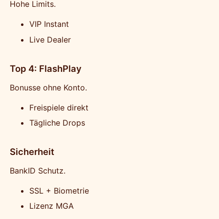
Hohe Limits.
VIP Instant
Live Dealer
Top 4: FlashPlay
Bonusse ohne Konto.
Freispiele direkt
Tägliche Drops
Sicherheit
BankID Schutz.
SSL + Biometrie
Lizenz MGA