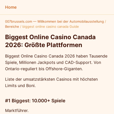
Home
007brussels.com — Willkommen bei der Automobilausstellung
/
Bereiche
/
biggest online casino canada Guide
Biggest Online Casino Canada
2026: Größte Plattformen
Biggest Online Casino Canada 2026 haben Tausende
Spiele, Millionen Jackpots und CAD-Support. Von
Ontario-reguliert bis Offshore-Giganten.
Liste der umsatzstärksten Casinos mit höchsten
Limits und Boni.
#1 Biggest: 10.000+ Spiele
Marktführer.