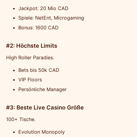
Jackpot: 20 Mio CAD
Spiele: NetEnt, Microgaming
Bonus: 1600 CAD
#2: Höchste Limits
High Roller Paradies.
Bets bis 50k CAD
VIP Floors
Persönliche Manager
#3: Beste Live Casino Größe
100+ Tische.
Evolution Monopoly