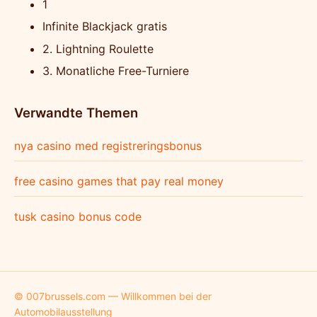
1
Infinite Blackjack gratis
2. Lightning Roulette
3. Monatliche Free-Turniere
Verwandte Themen
nya casino med registreringsbonus
free casino games that pay real money
tusk casino bonus code
© 007brussels.com — Willkommen bei der
Automobilausstellung