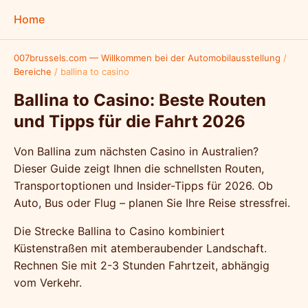
Home
007brussels.com — Willkommen bei der Automobilausstellung
/
Bereiche
/
ballina to casino
Ballina to Casino: Beste Routen
und Tipps für die Fahrt 2026
Von Ballina zum nächsten Casino in Australien?
Dieser Guide zeigt Ihnen die schnellsten Routen,
Transportoptionen und Insider-Tipps für 2026. Ob
Auto, Bus oder Flug – planen Sie Ihre Reise stressfrei.
Die Strecke Ballina to Casino kombiniert
Küstenstraßen mit atemberaubender Landschaft.
Rechnen Sie mit 2-3 Stunden Fahrtzeit, abhängig
vom Verkehr.