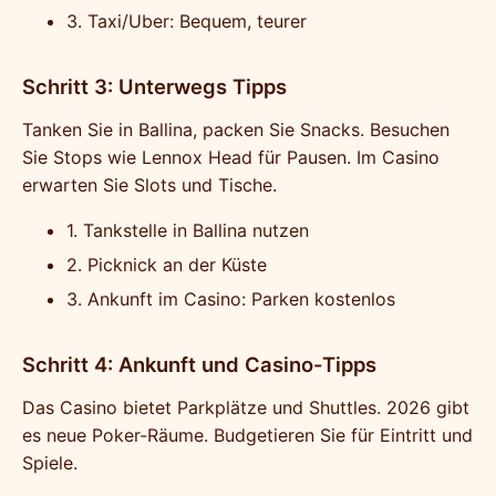
3. Taxi/Uber: Bequem, teurer
Schritt 3: Unterwegs Tipps
Tanken Sie in Ballina, packen Sie Snacks. Besuchen
Sie Stops wie Lennox Head für Pausen. Im Casino
erwarten Sie Slots und Tische.
1. Tankstelle in Ballina nutzen
2. Picknick an der Küste
3. Ankunft im Casino: Parken kostenlos
Schritt 4: Ankunft und Casino-Tipps
Das Casino bietet Parkplätze und Shuttles. 2026 gibt
es neue Poker-Räume. Budgetieren Sie für Eintritt und
Spiele.