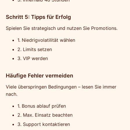
Schritt 5: Tipps für Erfolg
Spielen Sie strategisch und nutzen Sie Promotions.
1. Niedrigvolatilität wählen
2. Limits setzen
3. VIP werden
Häufige Fehler vermeiden
Viele überspringen Bedingungen – lesen Sie immer
nach.
1. Bonus ablauf prüfen
2. Max. Einsatz beachten
3. Support kontaktieren