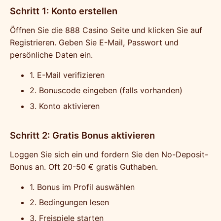
Schritt 1: Konto erstellen
Öffnen Sie die 888 Casino Seite und klicken Sie auf
Registrieren. Geben Sie E-Mail, Passwort und
persönliche Daten ein.
1. E-Mail verifizieren
2. Bonuscode eingeben (falls vorhanden)
3. Konto aktivieren
Schritt 2: Gratis Bonus aktivieren
Loggen Sie sich ein und fordern Sie den No-Deposit-
Bonus an. Oft 20-50 € gratis Guthaben.
1. Bonus im Profil auswählen
2. Bedingungen lesen
3. Freispiele starten