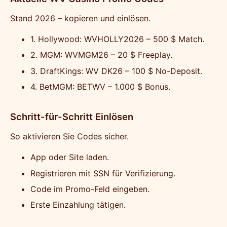
Stand 2026 – kopieren und einlösen.
1. Hollywood: WVHOLLY2026 – 500 $ Match.
2. MGM: WVMGM26 – 20 $ Freeplay.
3. DraftKings: WV DK26 – 100 $ No-Deposit.
4. BetMGM: BETWV – 1.000 $ Bonus.
Schritt-für-Schritt Einlösen
So aktivieren Sie Codes sicher.
App oder Site laden.
Registrieren mit SSN für Verifizierung.
Code im Promo-Feld eingeben.
Erste Einzahlung tätigen.