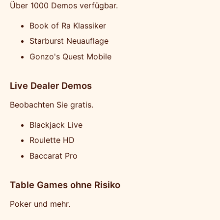
Über 1000 Demos verfügbar.
Book of Ra Klassiker
Starburst Neuauflage
Gonzo's Quest Mobile
Live Dealer Demos
Beobachten Sie gratis.
Blackjack Live
Roulette HD
Baccarat Pro
Table Games ohne Risiko
Poker und mehr.