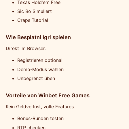
Texas Hold'em Free
Sic Bo Simuliert
Craps Tutorial
Wie Besplatni Igri spielen
Direkt im Browser.
Registrieren optional
Demo-Modus wählen
Unbegrenzt üben
Vorteile von Winbet Free Games
Kein Geldverlust, volle Features.
Bonus-Runden testen
RTP checken