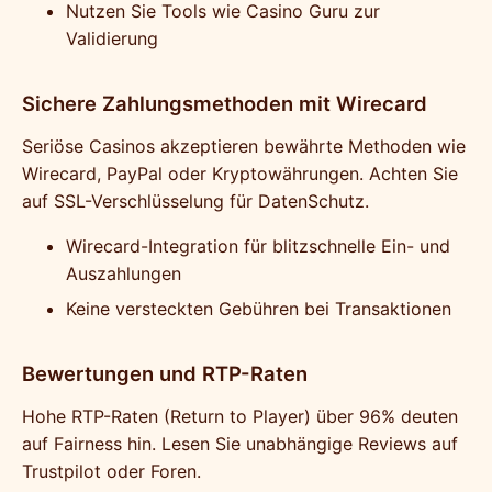
Nutzen Sie Tools wie Casino Guru zur
Validierung
Sichere Zahlungsmethoden mit Wirecard
Seriöse Casinos akzeptieren bewährte Methoden wie
Wirecard, PayPal oder Kryptowährungen. Achten Sie
auf SSL-Verschlüsselung für DatenSchutz.
Wirecard-Integration für blitzschnelle Ein- und
Auszahlungen
Keine versteckten Gebühren bei Transaktionen
Bewertungen und RTP-Raten
Hohe RTP-Raten (Return to Player) über 96% deuten
auf Fairness hin. Lesen Sie unabhängige Reviews auf
Trustpilot oder Foren.