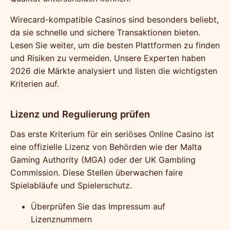
Wirecard-kompatible Casinos sind besonders beliebt,
da sie schnelle und sichere Transaktionen bieten.
Lesen Sie weiter, um die besten Plattformen zu finden
und Risiken zu vermeiden. Unsere Experten haben
2026 die Märkte analysiert und listen die wichtigsten
Kriterien auf.
Lizenz und Regulierung prüfen
Das erste Kriterium für ein seriöses Online Casino ist
eine offizielle Lizenz von Behörden wie der Malta
Gaming Authority (MGA) oder der UK Gambling
Commission. Diese Stellen überwachen faire
Spielabläufe und Spielerschutz.
Überprüfen Sie das Impressum auf
Lizenznummern