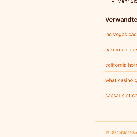
Mehr Slo
Verwandt
las vegas cas
casino uniqu
california ho
what casino 
caesar slot c
© 007brussels.