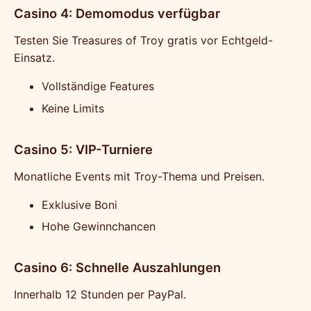
Casino 4: Demomodus verfügbar
Testen Sie Treasures of Troy gratis vor Echtgeld-
Einsatz.
Vollständige Features
Keine Limits
Casino 5: VIP-Turniere
Monatliche Events mit Troy-Thema und Preisen.
Exklusive Boni
Hohe Gewinnchancen
Casino 6: Schnelle Auszahlungen
Innerhalb 12 Stunden per PayPal.