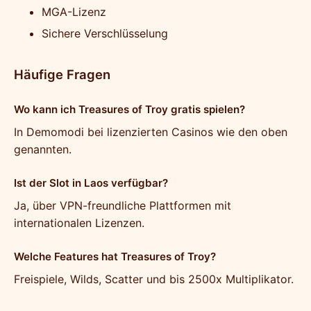
MGA-Lizenz
Sichere Verschlüsselung
Häufige Fragen
Wo kann ich Treasures of Troy gratis spielen?
In Demomodi bei lizenzierten Casinos wie den oben
genannten.
Ist der Slot in Laos verfügbar?
Ja, über VPN-freundliche Plattformen mit
internationalen Lizenzen.
Welche Features hat Treasures of Troy?
Freispiele, Wilds, Scatter und bis 2500x Multiplikator.