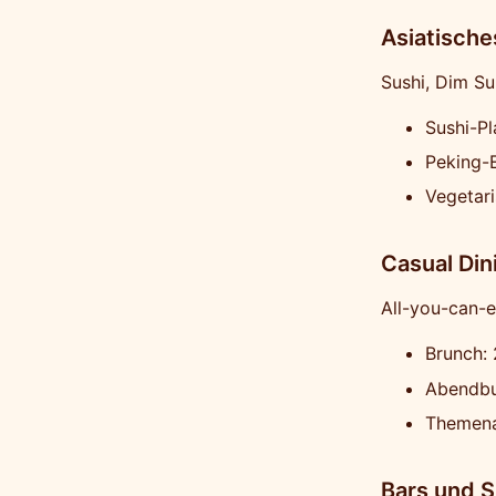
Asiatische
Sushi, Dim Su
Sushi-Pl
Peking-
Vegetar
Casual Din
All-you-can-e
Brunch:
Abendbu
Themena
Bars und 