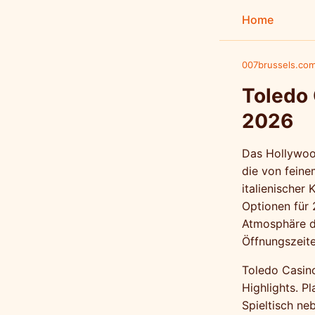
Home
007brussels.com
Toledo
2026
Das Hollywood
die von feine
italienischer
Optionen für 
Atmosphäre di
Öffnungszeite
Toledo Casino
Highlights. P
Spieltisch ne