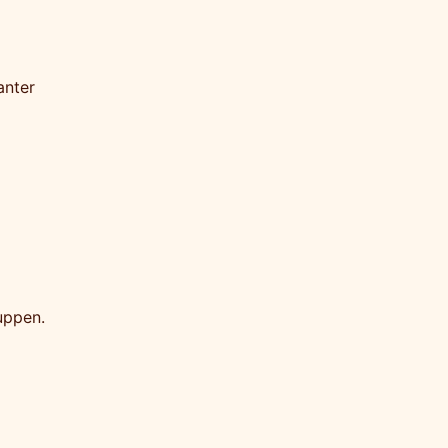
anter
uppen.