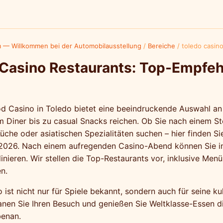
 — Willkommen bei der Automobilausstellung
/
Bereiche
/
toledo casin
 Casino Restaurants: Top-Empfe
 Casino in Toledo bietet eine beeindruckende Auswahl an 
m Diner bis zu casual Snacks reichen. Ob Sie nach einem S
 Küche oder asiatischen Spezialitäten suchen – hier finden Si
2026. Nach einem aufregenden Casino-Abend können Sie in 
nieren. Wir stellen die Top-Restaurants vor, inklusive Menü
n.
 ist nicht nur für Spiele bekannt, sondern auch für seine ku
lanen Sie Ihren Besuch und genießen Sie Weltklasse-Essen d
benan.