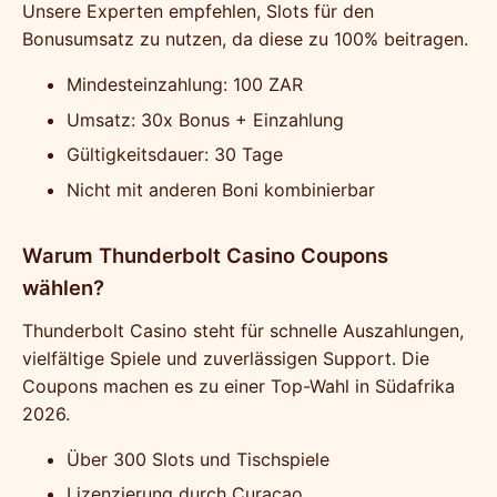
Unsere Experten empfehlen, Slots für den
Bonusumsatz zu nutzen, da diese zu 100% beitragen.
Mindesteinzahlung: 100 ZAR
Umsatz: 30x Bonus + Einzahlung
Gültigkeitsdauer: 30 Tage
Nicht mit anderen Boni kombinierbar
Warum Thunderbolt Casino Coupons
wählen?
Thunderbolt Casino steht für schnelle Auszahlungen,
vielfältige Spiele und zuverlässigen Support. Die
Coupons machen es zu einer Top-Wahl in Südafrika
2026.
Über 300 Slots und Tischspiele
Lizenzierung durch Curacao