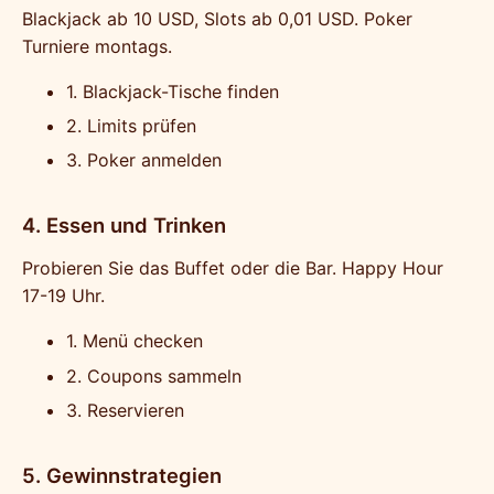
Blackjack ab 10 USD, Slots ab 0,01 USD. Poker
Turniere montags.
1. Blackjack-Tische finden
2. Limits prüfen
3. Poker anmelden
4. Essen und Trinken
Probieren Sie das Buffet oder die Bar. Happy Hour
17-19 Uhr.
1. Menü checken
2. Coupons sammeln
3. Reservieren
5. Gewinnstrategien