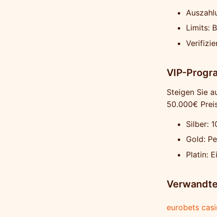
Auszahl
Limits: 
Verifizi
VIP-Progr
Steigen Sie a
50.000€ Prei
Silber:
Gold: P
Platin: 
Verwandt
eurobets cas