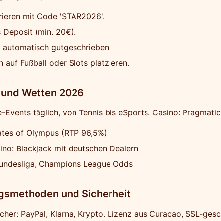
trieren mit Code 'STAR2026'.
s Deposit (min. 20€).
s automatisch gutgeschrieben.
n auf Fußball oder Slots platzieren.
e und Wetten 2026
-Events täglich, von Tennis bis eSports. Casino: Pragmatic
Gates of Olympus (RTP 96,5%)
ino: Blackjack mit deutschen Dealern
Bundesliga, Champions League Odds
gsmethoden und Sicherheit
icher: PayPal, Klarna, Krypto. Lizenz aus Curacao, SSL-gesc