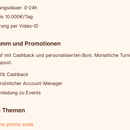
ungsdauer: 0-24h
Bis 10.000€/Tag
erung per Video-ID
amm und Promotionen
uf mit Cashback und personalisierten Boni. Monatliche Turn
spool.
 10% Cashback
ersönlicher Account-Manager
Einladung zu Events
e Themen
ino promo code