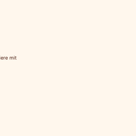
iere mit