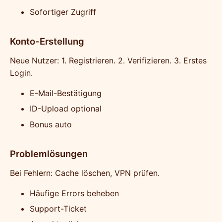
Sofortiger Zugriff
Konto-Erstellung
Neue Nutzer: 1. Registrieren. 2. Verifizieren. 3. Erstes
Login.
E-Mail-Bestätigung
ID-Upload optional
Bonus auto
Problemlösungen
Bei Fehlern: Cache löschen, VPN prüfen.
Häufige Errors beheben
Support-Ticket