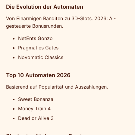
Die Evolution der Automaten
Von Einarmigen Banditen zu 3D-Slots. 2026: AI-
gesteuerte Bonusrunden.
NetEnts Gonzo
Pragmatics Gates
Novomatic Classics
Top 10 Automaten 2026
Basierend auf Popularität und Auszahlungen.
Sweet Bonanza
Money Train 4
Dead or Alive 3