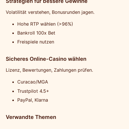
Strategien für bessere Gewinne
Volatilität verstehen, Bonusrunden jagen.
Hohe RTP wählen (>96%)
Bankroll 100x Bet
Freispiele nutzen
Sicheres Online-Casino wählen
Lizenz, Bewertungen, Zahlungen prüfen.
Curacao/MGA
Trustpilot 4.5+
PayPal, Klarna
Verwandte Themen