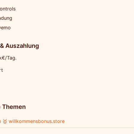
ontrols
ladung
 Demo
 & Auszahlung
k€/Tag.
rt
e Themen
n 🥇 willkommensbonus.store