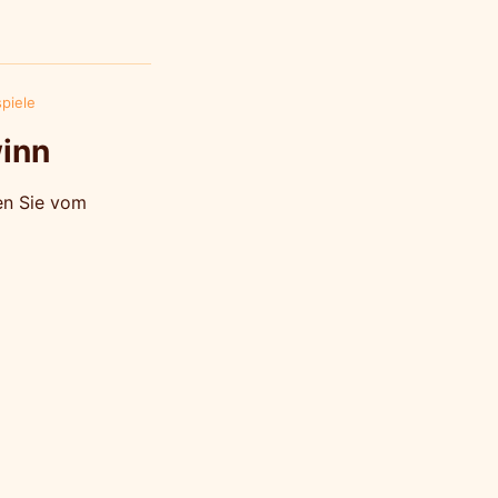
spiele
winn
en Sie vom