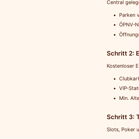
Central gelege
Parken 
ÖPNV-N
Öffnung
Schritt 2: 
Kostenloser Ei
Clubkar
VIP-Stat
Min. Alt
Schritt 3:
Slots, Poker 