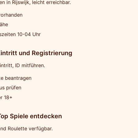
n in Rijswijk, leicht erreichbar.
vorhanden
ähe
szeiten 10-04 Uhr
Eintritt und Registrierung
ntritt, ID mitführen.
te beantragen
us prüfen
er 18+
 Top Spiele entdecken
und Roulette verfügbar.