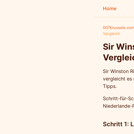
Home
007brussels.com
Vergleich
Sir Win
Verglei
Sir Winston R
vergleicht es
Tipps.
Schritt-für-Sc
Niederlande-
Schritt 1: