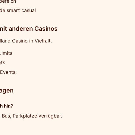
bereich
de smart casual
mit anderen Casinos
land Casino in Vielfalt.
Limits
ots
 Events
ragen
h hin?
 Bus, Parkplätze verfügbar.