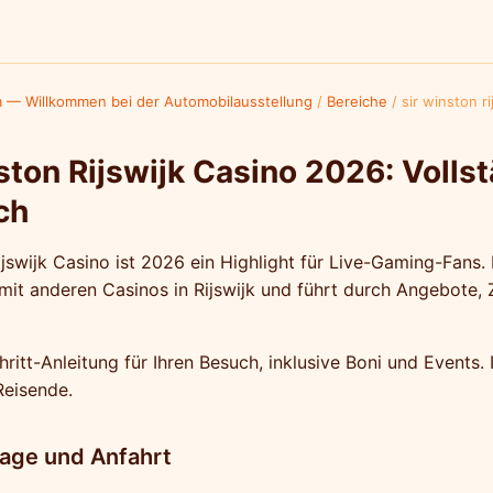
 — Willkommen bei der Automobilausstellung
/
Bereiche
/
sir winston ri
ston Rijswijk Casino 2026: Volls
ch
ijswijk Casino ist 2026 ein Highlight für Live-Gaming-Fans.
 mit anderen Casinos in Rijswijk und führt durch Angebote,
hritt-Anleitung für Ihren Besuch, inklusive Boni und Events. 
Reisende.
 Lage und Anfahrt