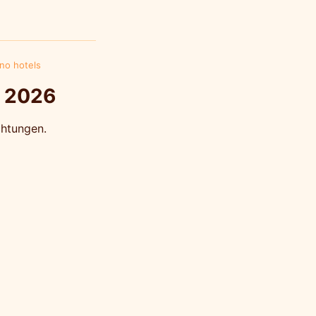
ino hotels
n 2026
chtungen.