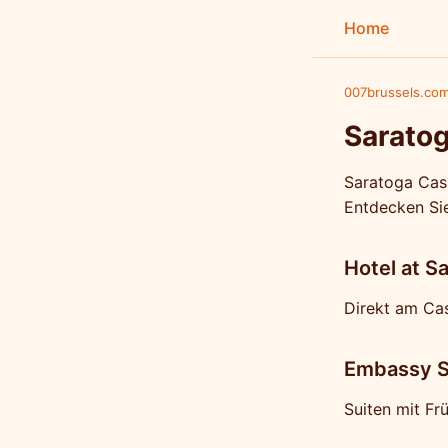
Home
007brussels.com
Saratog
Saratoga Cas
Entdecken Sie
Hotel at S
Direkt am Cas
Embassy S
Suiten mit Fr