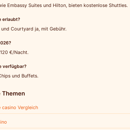
wie Embassy Suites und Hilton, bieten kostenlose Shuttles.
e erlaubt?
n und Courtyard ja, mit Gebühr.
2026?
 120 €/Nacht.
e verfügbar?
Chips und Buffets.
e Themen
 casino Vergleich
ino