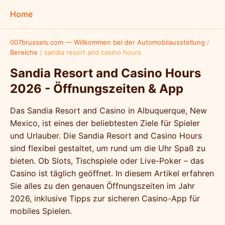
Home
007brussels.com — Willkommen bei der Automobilausstellung
/
Bereiche
/
sandia resort and casino hours
Sandia Resort and Casino Hours
2026 - Öffnungszeiten & App
Das Sandia Resort and Casino in Albuquerque, New
Mexico, ist eines der beliebtesten Ziele für Spieler
und Urlauber. Die Sandia Resort and Casino Hours
sind flexibel gestaltet, um rund um die Uhr Spaß zu
bieten. Ob Slots, Tischspiele oder Live-Poker – das
Casino ist täglich geöffnet. In diesem Artikel erfahren
Sie alles zu den genauen Öffnungszeiten im Jahr
2026, inklusive Tipps zur sicheren Casino-App für
mobiles Spielen.