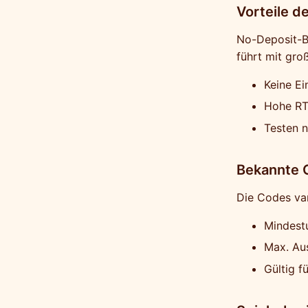
Vorteile d
No-Deposit-Bo
führt mit gro
Keine Ei
Hohe RT
Testen n
Bekannte 
Die Codes var
Mindest
Max. Au
Gültig f