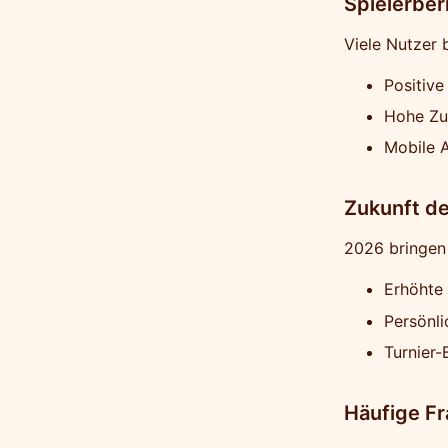
Spielerber
Viele Nutzer 
Positive
Hohe Zuf
Mobile 
Zukunft de
2026 bringen
Erhöhte 
Persönl
Turnier-
Häufige F