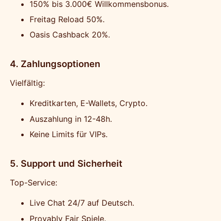
150% bis 3.000€ Willkommensbonus.
Freitag Reload 50%.
Oasis Cashback 20%.
4. Zahlungsoptionen
Vielfältig:
Kreditkarten, E-Wallets, Crypto.
Auszahlung in 12-48h.
Keine Limits für VIPs.
5. Support und Sicherheit
Top-Service:
Live Chat 24/7 auf Deutsch.
Provably Fair Spiele.