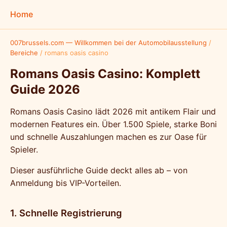
Home
007brussels.com — Willkommen bei der Automobilausstellung
/
Bereiche
/
romans oasis casino
Romans Oasis Casino: Komplett
Guide 2026
Romans Oasis Casino lädt 2026 mit antikem Flair und
modernen Features ein. Über 1.500 Spiele, starke Boni
und schnelle Auszahlungen machen es zur Oase für
Spieler.
Dieser ausführliche Guide deckt alles ab – von
Anmeldung bis VIP-Vorteilen.
1. Schnelle Registrierung