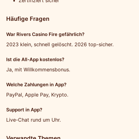
Zertifiziert sicher
Häufige Fragen
War Rivers Casino Fire gefährlich?
2023 klein, schnell gelöscht. 2026 top-sicher.
Ist die All-App kostenlos?
Ja, mit Willkommensbonus.
Welche Zahlungen in App?
PayPal, Apple Pay, Krypto.
Support in App?
Live-Chat rund um Uhr.
Verwandte Themen