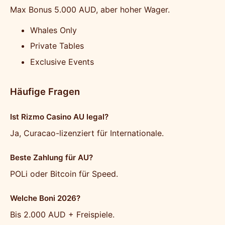
Max Bonus 5.000 AUD, aber hoher Wager.
Whales Only
Private Tables
Exclusive Events
Häufige Fragen
Ist Rizmo Casino AU legal?
Ja, Curacao-lizenziert für Internationale.
Beste Zahlung für AU?
POLi oder Bitcoin für Speed.
Welche Boni 2026?
Bis 2.000 AUD + Freispiele.