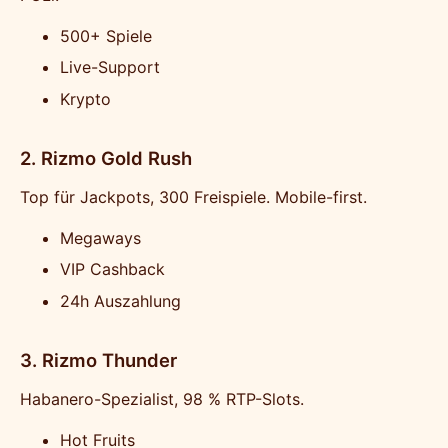
500+ Spiele
Live-Support
Krypto
2. Rizmo Gold Rush
Top für Jackpots, 300 Freispiele. Mobile-first.
Megaways
VIP Cashback
24h Auszahlung
3. Rizmo Thunder
Habanero-Spezialist, 98 % RTP-Slots.
Hot Fruits