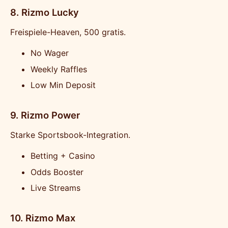
8. Rizmo Lucky
Freispiele-Heaven, 500 gratis.
No Wager
Weekly Raffles
Low Min Deposit
9. Rizmo Power
Starke Sportsbook-Integration.
Betting + Casino
Odds Booster
Live Streams
10. Rizmo Max