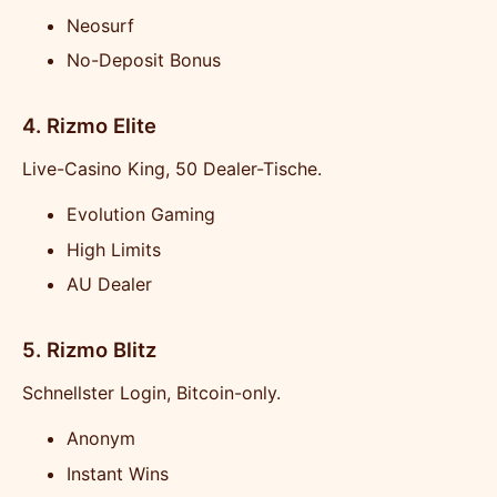
Neosurf
No-Deposit Bonus
4. Rizmo Elite
Live-Casino King, 50 Dealer-Tische.
Evolution Gaming
High Limits
AU Dealer
5. Rizmo Blitz
Schnellster Login, Bitcoin-only.
Anonym
Instant Wins