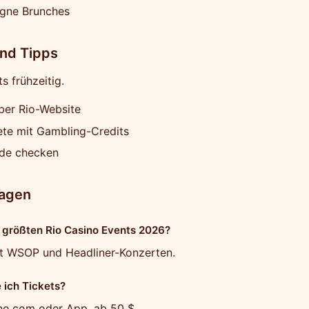
gne Brunches
nd Tipps
s frühzeitig.
ber Rio-Website
ete mit Gambling-Credits
de checken
ragen
 größten Rio Casino Events 2026?
it WSOP und Headliner-Konzerten.
ich Tickets?
no.com oder App, ab 50 $.