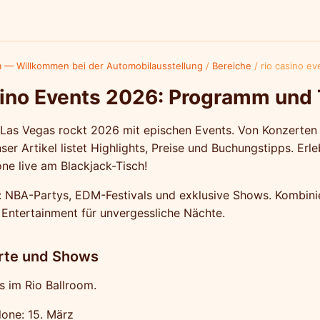
 — Willkommen bei der Automobilausstellung
/
Bereiche
/
rio casino ev
ino Events 2026: Programm und 
 Las Vegas rockt 2026 mit epischen Events. Von Konzerten 
ser Artikel listet Highlights, Preise und Buchungstipps. Erl
ne live am Blackjack-Tisch!
: NBA-Partys, EDM-Festivals und exklusive Shows. Kombini
Entertainment für unvergessliche Nächte.
rte und Shows
 im Rio Ballroom.
one: 15. März