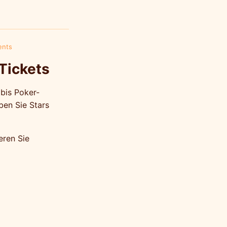
ents
Tickets
bis Poker-
eben Sie Stars
eren Sie