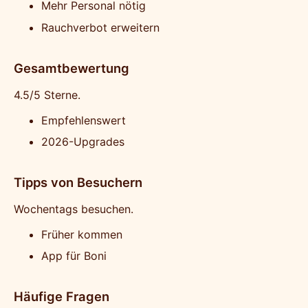
Mehr Personal nötig
Rauchverbot erweitern
Gesamtbewertung
4.5/5 Sterne.
Empfehlenswert
2026-Upgrades
Tipps von Besuchern
Wochentags besuchen.
Früher kommen
App für Boni
Häufige Fragen