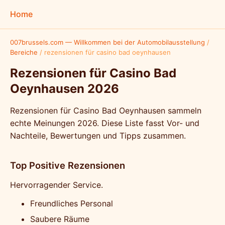
Home
007brussels.com — Willkommen bei der Automobilausstellung
/
Bereiche
/
rezensionen für casino bad oeynhausen
Rezensionen für Casino Bad
Oeynhausen 2026
Rezensionen für Casino Bad Oeynhausen sammeln
echte Meinungen 2026. Diese Liste fasst Vor- und
Nachteile, Bewertungen und Tipps zusammen.
Top Positive Rezensionen
Hervorragender Service.
Freundliches Personal
Saubere Räume