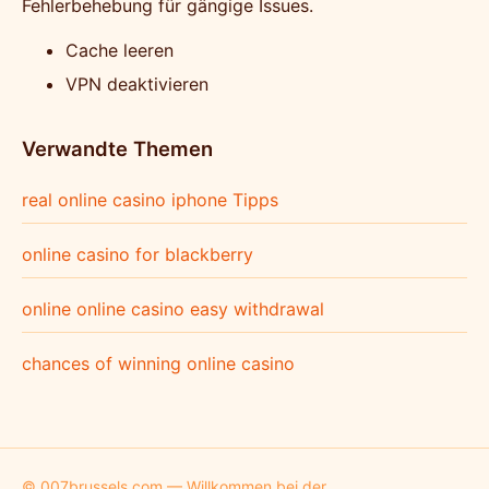
Fehlerbehebung für gängige Issues.
Cache leeren
VPN deaktivieren
Verwandte Themen
real online casino iphone Tipps
online casino for blackberry
online online casino easy withdrawal
chances of winning online casino
© 007brussels.com — Willkommen bei der