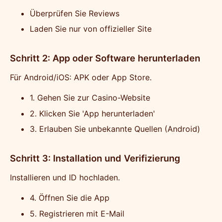
Überprüfen Sie Reviews
Laden Sie nur von offizieller Site
Schritt 2: App oder Software herunterladen
Für Android/iOS: APK oder App Store.
1. Gehen Sie zur Casino-Website
2. Klicken Sie 'App herunterladen'
3. Erlauben Sie unbekannte Quellen (Android)
Schritt 3: Installation und Verifizierung
Installieren und ID hochladen.
4. Öffnen Sie die App
5. Registrieren mit E-Mail