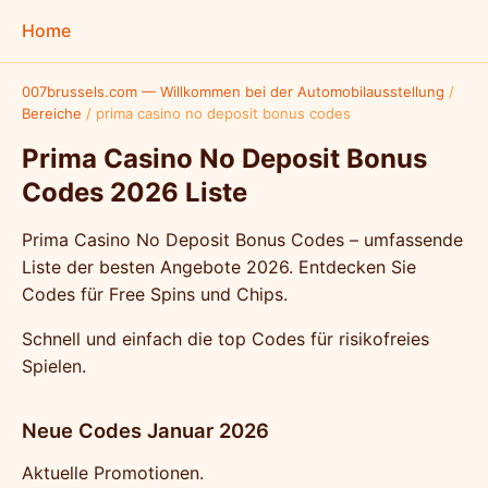
Home
007brussels.com — Willkommen bei der Automobilausstellung
/
Bereiche
/
prima casino no deposit bonus codes
Prima Casino No Deposit Bonus
Codes 2026 Liste
Prima Casino No Deposit Bonus Codes – umfassende
Liste der besten Angebote 2026. Entdecken Sie
Codes für Free Spins und Chips.
Schnell und einfach die top Codes für risikofreies
Spielen.
Neue Codes Januar 2026
Aktuelle Promotionen.