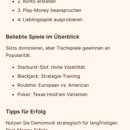
2. Konto erstellen
3. Play-Money beanspruchen
4. Lieblingsspiel ausprobieren
Beliebte Spiele im Überblick
Slots dominieren, aber Tischspiele gewinnen an
Popularität.
Starburst-Slot: Hohe Volatilität
Blackjack: Strategie-Training
Roulette: European vs. American
Poker: Texas Hold'em Varianten
Tipps für Erfolg
Nutzen Sie Demomodi strategisch für langfristigen
Real-Money-Erfolg.