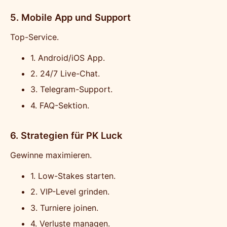
5. Mobile App und Support
Top-Service.
1. Android/iOS App.
2. 24/7 Live-Chat.
3. Telegram-Support.
4. FAQ-Sektion.
6. Strategien für PK Luck
Gewinne maximieren.
1. Low-Stakes starten.
2. VIP-Level grinden.
3. Turniere joinen.
4. Verluste managen.