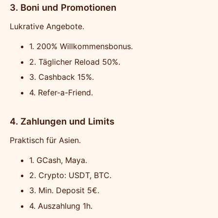
3. Boni und Promotionen
Lukrative Angebote.
1. 200% Willkommensbonus.
2. Täglicher Reload 50%.
3. Cashback 15%.
4. Refer-a-Friend.
4. Zahlungen und Limits
Praktisch für Asien.
1. GCash, Maya.
2. Crypto: USDT, BTC.
3. Min. Deposit 5€.
4. Auszahlung 1h.