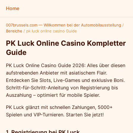
Home
007brussels.com — Willkommen bei der Automobilausstellung
/
Bereiche
/
pk luck online casino Guide
PK Luck Online Casino Kompletter
Guide
PK Luck Online Casino Guide 2026: Alles über diesen
aufstrebenden Anbieter mit asiatischem Flair.
Entdecken Sie Slots, Live-Games und exklusive Boni.
Schritt-für-Schritt-Anleitung von Registrierung bis
Auszahlung – optimiert für mobile Spieler.
PK Luck glänzt mit schnellen Zahlungen, 5000+
Spielen und VIP-Turnieren. Starten Sie jetzt!
1. Registrierung bei PK Luck