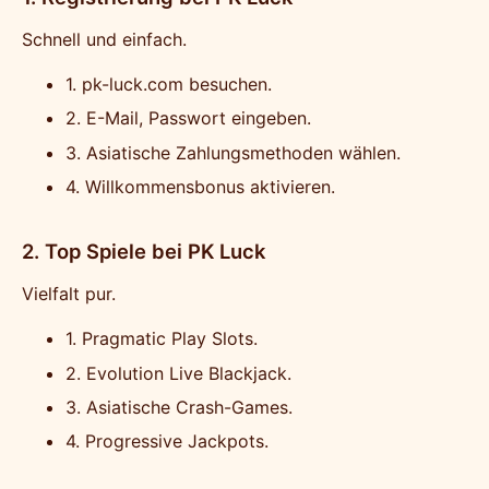
Schnell und einfach.
1. pk-luck.com besuchen.
2. E-Mail, Passwort eingeben.
3. Asiatische Zahlungsmethoden wählen.
4. Willkommensbonus aktivieren.
2. Top Spiele bei PK Luck
Vielfalt pur.
1. Pragmatic Play Slots.
2. Evolution Live Blackjack.
3. Asiatische Crash-Games.
4. Progressive Jackpots.