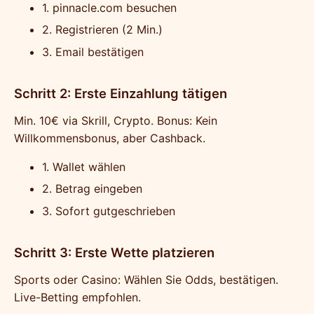
1. pinnacle.com besuchen
2. Registrieren (2 Min.)
3. Email bestätigen
Schritt 2: Erste Einzahlung tätigen
Min. 10€ via Skrill, Crypto. Bonus: Kein
Willkommensbonus, aber Cashback.
1. Wallet wählen
2. Betrag eingeben
3. Sofort gutgeschrieben
Schritt 3: Erste Wette platzieren
Sports oder Casino: Wählen Sie Odds, bestätigen.
Live-Betting empfohlen.