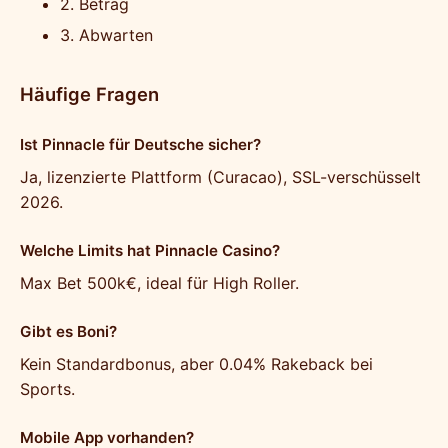
2. Betrag
3. Abwarten
Häufige Fragen
Ist Pinnacle für Deutsche sicher?
Ja, lizenzierte Plattform (Curacao), SSL-verschüsselt
2026.
Welche Limits hat Pinnacle Casino?
Max Bet 500k€, ideal für High Roller.
Gibt es Boni?
Kein Standardbonus, aber 0.04% Rakeback bei
Sports.
Mobile App vorhanden?