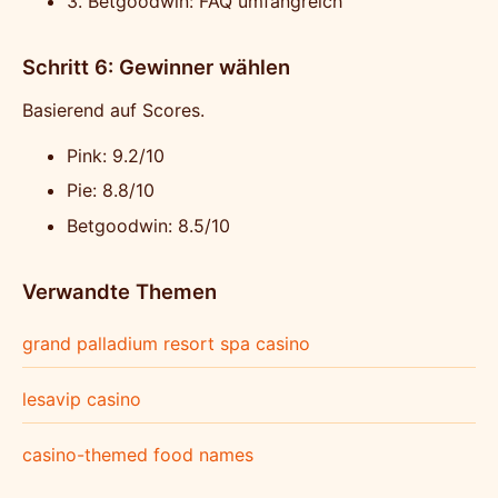
3. Betgoodwin: FAQ umfangreich
Schritt 6: Gewinner wählen
Basierend auf Scores.
Pink: 9.2/10
Pie: 8.8/10
Betgoodwin: 8.5/10
Verwandte Themen
grand palladium resort spa casino
lesavip casino
casino-themed food names