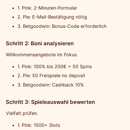
1. Pink: 2-Minuten-Formular
2. Pie: E-Mail-Bestätigung nötig
3. Betgoodwin: Bonus-Code erforderlich
Schritt 2: Boni analysieren
Willkommensangebote im Fokus.
1. Pink: 100% bis 200€ + 50 Spins
2. Pie: 50 Freispiele no deposit
3. Betgoodwin: Cashback 10%
Schritt 3: Spieleauswahl bewerten
Vielfalt prüfen.
1. Pink: 1500+ Slots