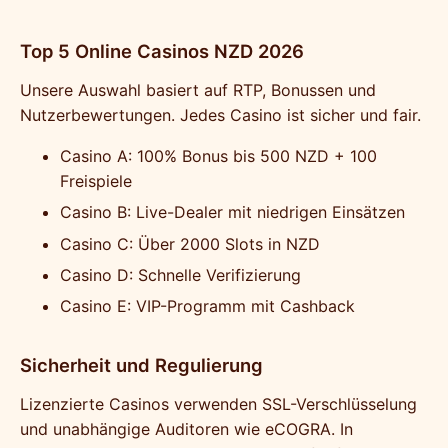
Top 5 Online Casinos NZD 2026
Unsere Auswahl basiert auf RTP, Bonussen und
Nutzerbewertungen. Jedes Casino ist sicher und fair.
Casino A: 100% Bonus bis 500 NZD + 100
Freispiele
Casino B: Live-Dealer mit niedrigen Einsätzen
Casino C: Über 2000 Slots in NZD
Casino D: Schnelle Verifizierung
Casino E: VIP-Programm mit Cashback
Sicherheit und Regulierung
Lizenzierte Casinos verwenden SSL-Verschlüsselung
und unabhängige Auditoren wie eCOGRA. In