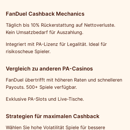
FanDuel Cashback Mechanics
Täglich bis 10% Rückerstattung auf Nettoverluste.
Kein Umsatzbedarf für Auszahlung.
Integriert mit PA-Lizenz für Legalität. Ideal für
risikoscheue Spieler.
Vergleich zu anderen PA-Casinos
FanDuel übertrifft mit höheren Raten und schnelleren
Payouts. 500+ Spiele verfügbar.
Exklusive PA-Slots und Live-Tische.
Strategien für maximalen Cashback
Wählen Sie hohe Volatilität Spiele für bessere