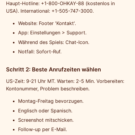
Haupt-Hotline: +1-800-OHKAY-88 (kostenlos in
USA). International: +1-505-747-3000.
Website: Footer 'Kontakt'.
App: Einstellungen > Support.
Während des Spiels: Chat-Icon.
Notfall: Sofort-Ruf.
Schritt 2: Beste Anrufzeiten wählen
US-Zeit: 9-21 Uhr MT. Warten: 2-5 Min. Vorbereiten:
Kontonummer, Problem beschreiben.
Montag-Freitag bevorzugen.
Englisch oder Spanisch.
Screenshot mitschicken.
Follow-up per E-Mail.