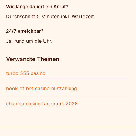
Wie lange dauert ein Anruf?
Durchschnitt 5 Minuten inkl. Wartezeit.
24/7 erreichbar?
Ja, rund um die Uhr.
Verwandte Themen
turbo 555 casino
book of bet casino auszahlung
chumba casino facebook 2026