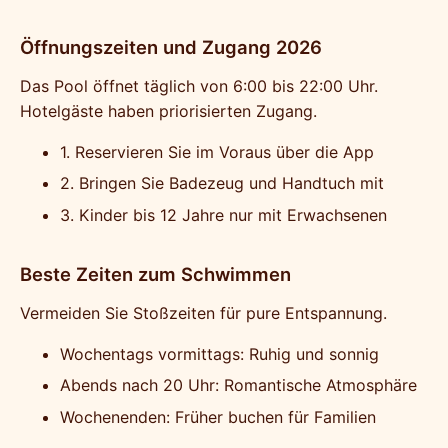
Öffnungszeiten und Zugang 2026
Das Pool öffnet täglich von 6:00 bis 22:00 Uhr.
Hotelgäste haben priorisierten Zugang.
1. Reservieren Sie im Voraus über die App
2. Bringen Sie Badezeug und Handtuch mit
3. Kinder bis 12 Jahre nur mit Erwachsenen
Beste Zeiten zum Schwimmen
Vermeiden Sie Stoßzeiten für pure Entspannung.
Wochentags vormittags: Ruhig und sonnig
Abends nach 20 Uhr: Romantische Atmosphäre
Wochenenden: Früher buchen für Familien