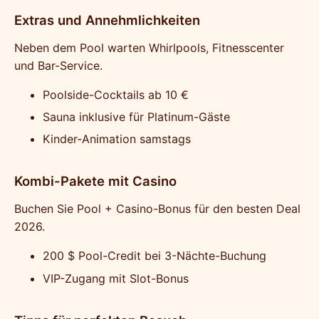
Extras und Annehmlichkeiten
Neben dem Pool warten Whirlpools, Fitnesscenter
und Bar-Service.
Poolside-Cocktails ab 10 €
Sauna inklusive für Platinum-Gäste
Kinder-Animation samstags
Kombi-Pakete mit Casino
Buchen Sie Pool + Casino-Bonus für den besten Deal
2026.
200 $ Pool-Credit bei 3-Nächte-Buchung
VIP-Zugang mit Slot-Bonus