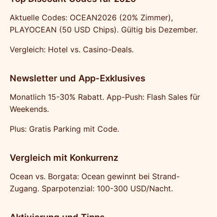
Aktuelle Codes: OCEAN2026 (20% Zimmer),
PLAYOCEAN (50 USD Chips). Gültig bis Dezember.
Vergleich: Hotel vs. Casino-Deals.
Newsletter und App-Exklusives
Monatlich 15-30% Rabatt. App-Push: Flash Sales für
Weekends.
Plus: Gratis Parking mit Code.
Vergleich mit Konkurrenz
Ocean vs. Borgata: Ocean gewinnt bei Strand-
Zugang. Sparpotenzial: 100-300 USD/Nacht.