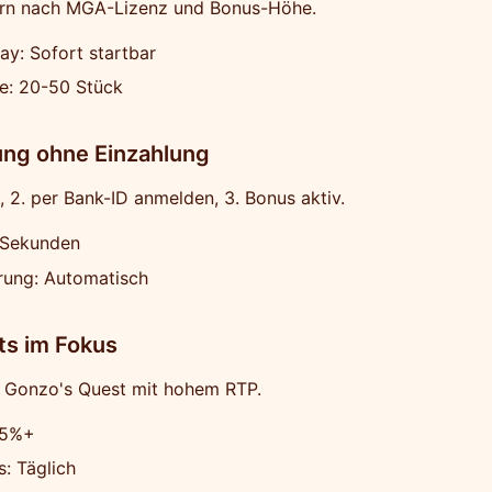
ltern nach MGA-Lizenz und Bonus-Höhe.
ay: Sofort startbar
le: 20-50 Stück
ung ohne Einzahlung
n, 2. per Bank-ID anmelden, 3. Bonus aktiv.
0 Sekunden
erung: Automatisch
ts im Fokus
d Gonzo's Quest mit hohem RTP.
,5%+
: Täglich