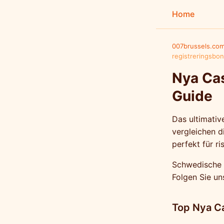
Home
007brussels.com
registreringsbon
Nya Ca
Guide
Das ultimati
vergleichen d
perfekt für ri
Schwedische u
Folgen Sie un
Top Nya C