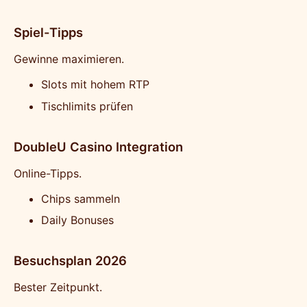
Spiel-Tipps
Gewinne maximieren.
Slots mit hohem RTP
Tischlimits prüfen
DoubleU Casino Integration
Online-Tipps.
Chips sammeln
Daily Bonuses
Besuchsplan 2026
Bester Zeitpunkt.