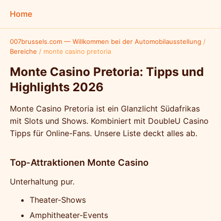
Home
007brussels.com — Willkommen bei der Automobilausstellung
/
Bereiche
/
monte casino pretoria
Monte Casino Pretoria: Tipps und
Highlights 2026
Monte Casino Pretoria ist ein Glanzlicht Südafrikas
mit Slots und Shows. Kombiniert mit DoubleU Casino
Tipps für Online-Fans. Unsere Liste deckt alles ab.
Top-Attraktionen Monte Casino
Unterhaltung pur.
Theater-Shows
Amphitheater-Events