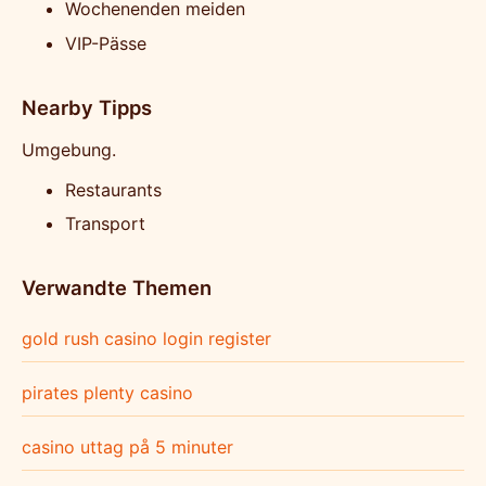
Wochenenden meiden
VIP-Pässe
Nearby Tipps
Umgebung.
Restaurants
Transport
Verwandte Themen
gold rush casino login register
pirates plenty casino
casino uttag på 5 minuter