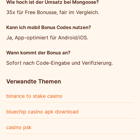
Wie hoch ist der Umsatz bei Mongoose?
35x für Free Bonusse, fair im Vergleich.
Kann ich mobil Bonus Codes nutzen?
Ja, App-optimiert für Android/iOS.
Wann kommt der Bonus an?
Sofort nach Code-Eingabe und Verifizierung.
Verwandte Themen
binance to stake casino
bluechip casino apk download
casino psk