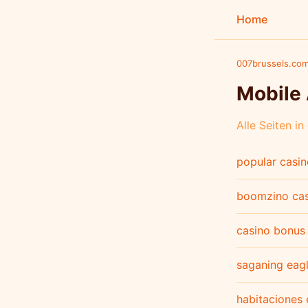
Home
007brussels.com
Mobile
Alle Seiten in
popular casi
boomzino cas
casino bonus
saganing eagl
habitaciones 