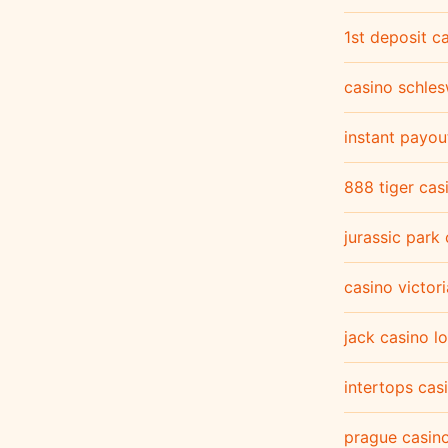
1st deposit c
casino schles
instant payou
888 tiger cas
jurassic park
casino victor
jack casino l
intertops cas
prague casin