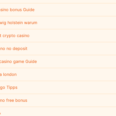
asino bonus Guide
wig holstein warum
t crypto casino
ino no deposit
 casino game Guide
ia london
ogo Tipps
ino free bonus
o