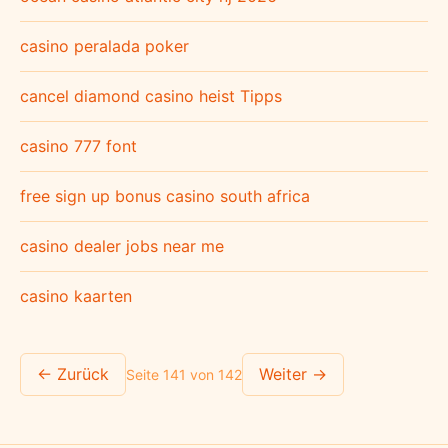
casino peralada poker
cancel diamond casino heist Tipps
casino 777 font
free sign up bonus casino south africa
casino dealer jobs near me
casino kaarten
← Zurück
Weiter →
Seite 141 von 142