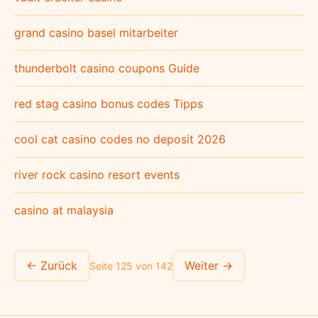
grand casino basel mitarbeiter
thunderbolt casino coupons Guide
red stag casino bonus codes Tipps
cool cat casino codes no deposit 2026
river rock casino resort events
casino at malaysia
← Zurück
Weiter →
Seite 125 von 142