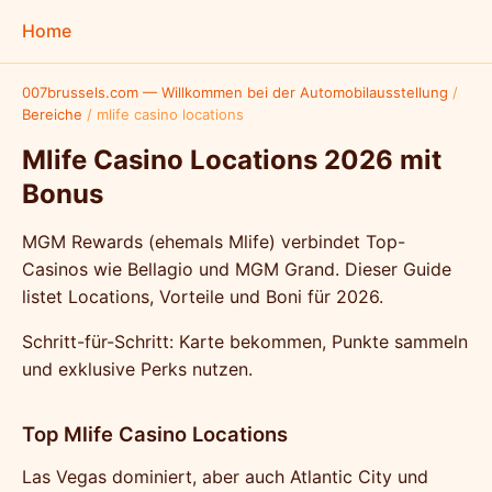
Home
007brussels.com — Willkommen bei der Automobilausstellung
/
Bereiche
/
mlife casino locations
Mlife Casino Locations 2026 mit
Bonus
MGM Rewards (ehemals Mlife) verbindet Top-
Casinos wie Bellagio und MGM Grand. Dieser Guide
listet Locations, Vorteile und Boni für 2026.
Schritt-für-Schritt: Karte bekommen, Punkte sammeln
und exklusive Perks nutzen.
Top Mlife Casino Locations
Las Vegas dominiert, aber auch Atlantic City und