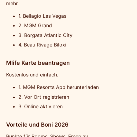
mehr.
1. Bellagio Las Vegas
2. MGM Grand
3. Borgata Atlantic City
4. Beau Rivage Biloxi
Mlife Karte beantragen
Kostenlos und einfach.
1. MGM Resorts App herunterladen
2. Vor Ort registrieren
3. Online aktivieren
Vorteile und Boni 2026
Punkte für Rooms, Shows, Freeplay.