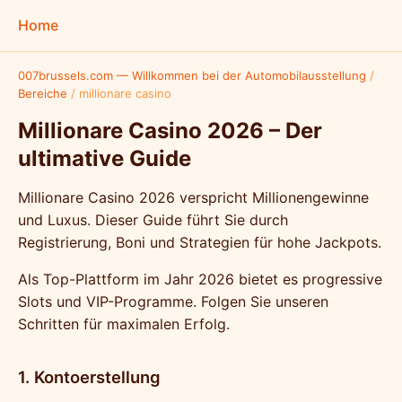
Home
007brussels.com — Willkommen bei der Automobilausstellung
/
Bereiche
/
millionare casino
Millionare Casino 2026 – Der
ultimative Guide
Millionare Casino 2026 verspricht Millionengewinne
und Luxus. Dieser Guide führt Sie durch
Registrierung, Boni und Strategien für hohe Jackpots.
Als Top-Plattform im Jahr 2026 bietet es progressive
Slots und VIP-Programme. Folgen Sie unseren
Schritten für maximalen Erfolg.
1. Kontoerstellung