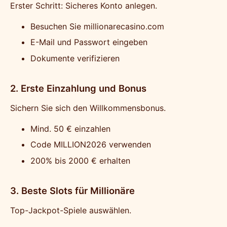
Erster Schritt: Sicheres Konto anlegen.
Besuchen Sie millionarecasino.com
E-Mail und Passwort eingeben
Dokumente verifizieren
2. Erste Einzahlung und Bonus
Sichern Sie sich den Willkommensbonus.
Mind. 50 € einzahlen
Code MILLION2026 verwenden
200% bis 2000 € erhalten
3. Beste Slots für Millionäre
Top-Jackpot-Spiele auswählen.