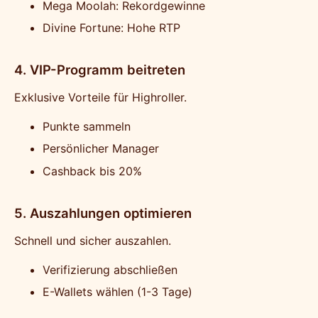
Mega Moolah: Rekordgewinne
Divine Fortune: Hohe RTP
4. VIP-Programm beitreten
Exklusive Vorteile für Highroller.
Punkte sammeln
Persönlicher Manager
Cashback bis 20%
5. Auszahlungen optimieren
Schnell und sicher auszahlen.
Verifizierung abschließen
E-Wallets wählen (1-3 Tage)