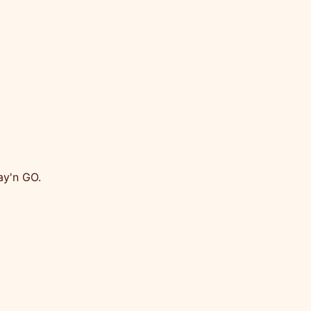
ay'n GO.