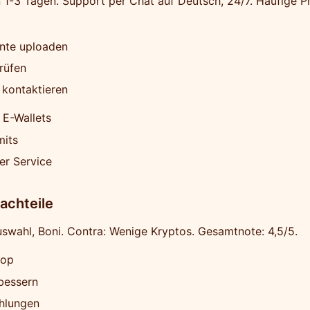
 1-3 Tagen. Support per Chat auf Deutsch, 24/7. Häufige P
te uploaden
rüfen
 kontaktieren
 E-Wallets
mits
er Service
achteile
swahl, Boni. Contra: Wenige Kryptos. Gesamtnote: 4,5/5.
top
bessern
hlungen