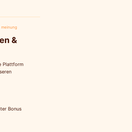
o meinung
en &
 Plattform
nseren
ster Bonus