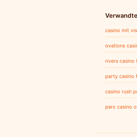
Verwandt
casino mit vi
ovations casi
rivers casino
party casino
casino rush p
parx casino o