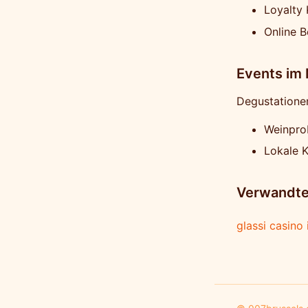
Loyalty 
Online B
Events im
Degustatione
Weinpro
Lokale 
Verwandt
glassi casino 