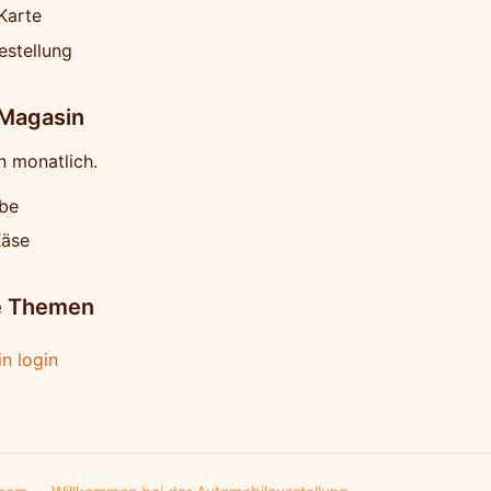
Karte
estellung
 Magasin
n monatlich.
be
Käse
e Themen
in login