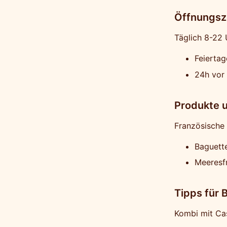
Öffnungsz
Täglich 8-22 
Feiertag
24h vor
Produkte 
Französische 
Baguette
Meeresf
Tipps für 
Kombi mit Ca