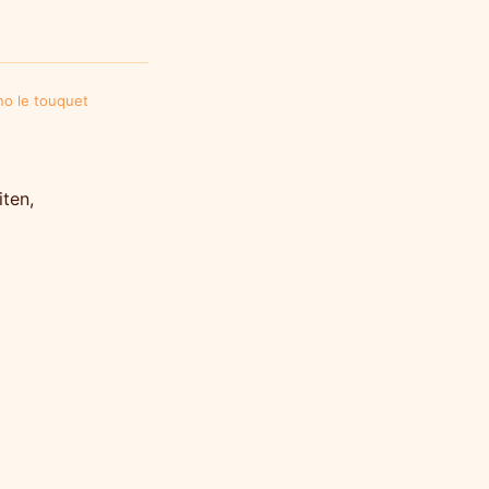
no le touquet
ten,