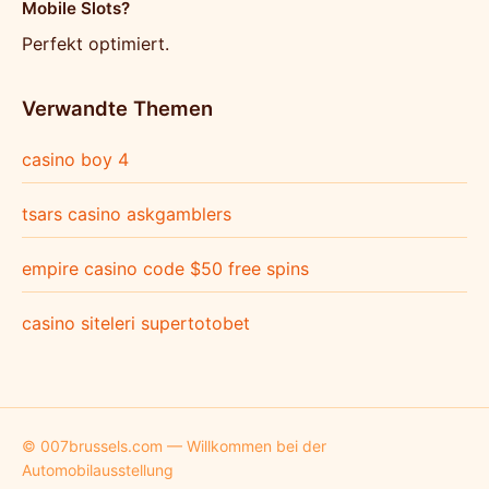
Mobile Slots?
Perfekt optimiert.
Verwandte Themen
casino boy 4
tsars casino askgamblers
empire casino code $50 free spins
casino siteleri supertotobet
© 007brussels.com — Willkommen bei der
Automobilausstellung