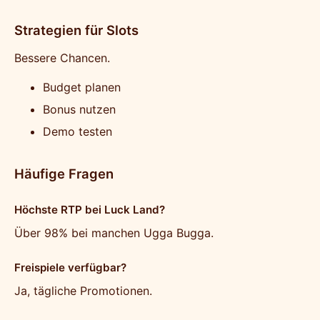
Strategien für Slots
Bessere Chancen.
Budget planen
Bonus nutzen
Demo testen
Häufige Fragen
Höchste RTP bei Luck Land?
Über 98% bei manchen Ugga Bugga.
Freispiele verfügbar?
Ja, tägliche Promotionen.