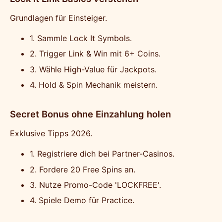
Grundlagen für Einsteiger.
1. Sammle Lock It Symbols.
2. Trigger Link & Win mit 6+ Coins.
3. Wähle High-Value für Jackpots.
4. Hold & Spin Mechanik meistern.
Secret Bonus ohne Einzahlung holen
Exklusive Tipps 2026.
1. Registriere dich bei Partner-Casinos.
2. Fordere 20 Free Spins an.
3. Nutze Promo-Code 'LOCKFREE'.
4. Spiele Demo für Practice.