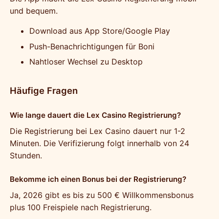
und bequem.
Download aus App Store/Google Play
Push-Benachrichtigungen für Boni
Nahtloser Wechsel zu Desktop
Häufige Fragen
Wie lange dauert die Lex Casino Registrierung?
Die Registrierung bei Lex Casino dauert nur 1-2
Minuten. Die Verifizierung folgt innerhalb von 24
Stunden.
Bekomme ich einen Bonus bei der Registrierung?
Ja, 2026 gibt es bis zu 500 € Willkommensbonus
plus 100 Freispiele nach Registrierung.