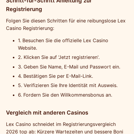
Schritt-für-Schritt Anleitung zur
Registrierung
Folgen Sie diesen Schritten für eine reibungslose Lex
Casino Registrierung:
1. Besuchen Sie die offizielle Lex Casino
Website.
2. Klicken Sie auf 'Jetzt registrieren'.
3. Geben Sie Name, E-Mail und Passwort ein.
4. Bestätigen Sie per E-Mail-Link.
5. Verifizieren Sie Ihre Identität mit Ausweis.
6. Fordern Sie den Willkommensbonus an.
Vergleich mit anderen Casinos
Lex Casino schneidet im Registrierungsvergleich
2026 top ab: Kürzere Wartezeiten und bessere Boni