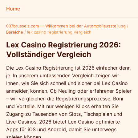
Home
007brussels.com — Willkommen bei der Automobilausstellung
/
Bereiche
/
lex casino registrierung Vergleich
Lex Casino Registrierung 2026:
Vollständiger Vergleich
Die Lex Casino Registrierung ist 2026 einfacher denn
je. In unserem umfassenden Vergleich zeigen wir
Ihnen, wie Sie sich schnell und sicher bei Lex Casino
anmelden können. Ob Neuling oder erfahrener Spieler
– wir vergleichen die Registrierungsprozesse, Boni
und Vorteile. Mit nur wenigen Klicks erhalten Sie
Zugang zu Tausenden von Slots, Tischspielen und
Live-Casinos. 2026 bietet Lex Casino optimierte
Apps für iOS und Android, damit Sie unterwegs
spielen können.